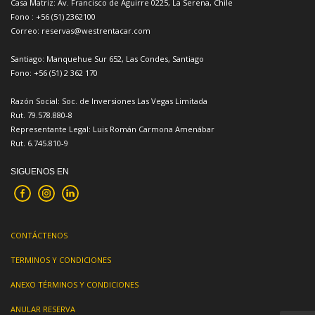
Casa Matriz: Av. Francisco de Aguirre 0225, La Serena, Chile
Fono : +56 (51) 2362100
Correo: reservas@westrentacar.com
Santiago: Manquehue Sur 652, Las Condes, Santiago
Fono: +56 (51) 2 362 170
Razón Social: Soc. de Inversiones Las Vegas Limitada
Rut. 79.578.880-8
Representante Legal: Luis Román Carmona Amenábar
Rut. 6.745.810-9
SIGUENOS EN
CONTÁCTENOS
TERMINOS Y CONDICIONES
ANEXO TÉRMINOS Y CONDICIONES
ANULAR RESERVA