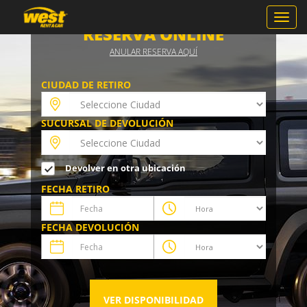
Toggl
RESERVA ONLINE
navig
ANULAR RESERVA AQUÍ
CIUDAD DE RETIRO
SUCURSAL DE DEVOLUCIÓN
Devolver en otra ubicación
FECHA RETIRO
FECHA DEVOLUCIÓN
VER DISPONIBILIDAD